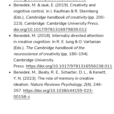
Seitenbereichs.
Benedek, M. & Jauk, E. (2019). Creativity and
Zur
cognitive control. In J. Kaufman & R. Sternberg
Übersicht
(Eds.),
Cambridge handbook of creativity
(pp. 200-
der
223). Cambridge: Cambridge University Press.
Seitenbereiche
doi.org/10.1017/9781316979839.012
Benedek, M. (2018). Internally directed attention
in creative cognition. In R. E. Jung & O. Vartanian
(Eds.),
The Cambridge handbook of the
neuroscience of creativity
(pp. 180–194).
Cambridge University
Press.
https://doi.org/10.1017/9781316556238.011
Benedek, M., Beaty, R. E., Schacter, D. L., & Kenett,
Y. N. (2023). The role of memory in creative
ideation.
Nature Reviews Psychology, 2
(4), 246-
257.
https://doi.org/10.1038/s44159-023-
00158-z