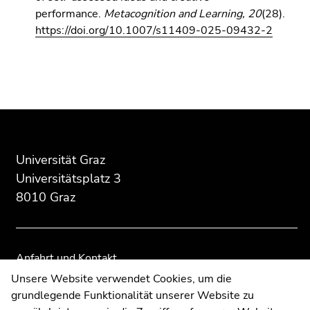
performance.
Metacognition and Learning, 20
(28).
https://doi.org/10.1007/s11409-025-09432-2
Beginn
Ende
Ende
des
dieses
dieses
Seitenbereichs:
Seitenbereichs.
Seitenbereichs.
Zusatzinformationen:
Zur
Zur
Universität Graz
Übersicht
Übersicht
Universitätsplatz 3
der
der
8010 Graz
Seitenbereiche
Seitenbereiche
Anfahrt und Kontakt
Kommunikation und Öffentlichkeitsarbeit
Unsere Website verwendet Cookies, um die
grundlegende Funktionalität unserer Website zu
Moodle