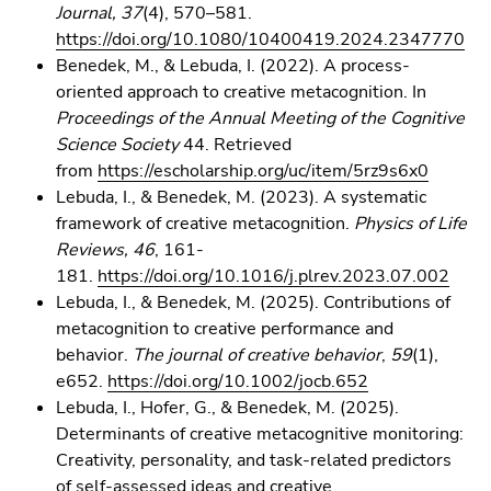
Journal, 37
(4), 570–581.
https://doi.org/10.1080/10400419.2024.2347770
Benedek, M., & Lebuda, I. (2022). A process-
oriented approach to creative metacognition. In
Proceedings of the Annual Meeting of the Cognitive
Science Society
44. Retrieved
from
https://escholarship.org/uc/item/5rz9s6x0
Lebuda, I., & Benedek, M. (2023). A systematic
framework of creative metacognition.
Physics of Life
Reviews, 46
, 161-
181.
https://doi.org/10.1016/j.plrev.2023.07.002
Lebuda, I., & Benedek, M. (2025). Contributions of
metacognition to creative performance and
behavior.
The journal of creative behavior
,
59
(1),
e652.
https://doi.org/10.1002/jocb.652
Lebuda, I., Hofer, G., & Benedek, M. (2025).
Determinants of creative metacognitive monitoring:
Creativity, personality, and task-related predictors
of self-assessed ideas and creative