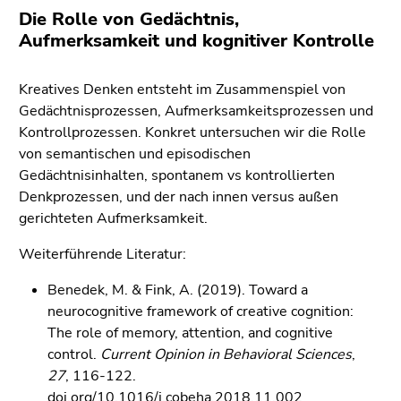
4)
Die Rolle von Gedächtnis,
Zu
Aufmerksamkeit und kognitiver Kontrolle
den
Zusatzinformationen
Kreatives Denken entsteht im Zusammenspiel von
(Zugriffstaste
Gedächtnisprozessen, Aufmerksamkeitsprozessen und
5)
Kontrollprozessen. Konkret untersuchen wir die Rolle
Zu
von semantischen und episodischen
den
Gedächtnisinhalten, spontanem vs kontrollierten
Seiteneinstellungen
Denkprozessen, und der nach innen versus außen
(Benutzer/Sprache)
gerichteten Aufmerksamkeit.
(Zugriffstaste
8)
Weiterführende Literatur:
Zur
Suche
Benedek, M. & Fink, A. (2019). Toward a
(Zugriffstaste
neurocognitive framework of creative cognition:
9)
The role of memory, attention, and cognitive
control.
Current Opinion in Behavioral Sciences
,
Ende
27
, 116-122.
dieses
doi.org/10.1016/j.cobeha.2018.11.002