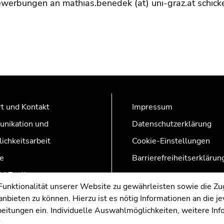
bewerbungen an mathias.benedek (at) uni-graz.at schick
t und Kontakt
Impressum
nikation und
Datenschutzerklärung
lichkeitsarbeit
Cookie-Einstellungen
e
Barrierefreiheitserklärun
AZonline
nktionalität unserer Website zu gewährleisten sowie die Zug
nbieten zu können. Hierzu ist es nötig Informationen an die j
rbeitungen ein. Individuelle Auswahlmöglichkeiten, weitere In
.