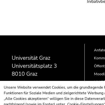
Initiativ
Beginn
Ende
Ende
des
dieses
dieses
Seitenbereichs:
Seitenbereichs.
Seitenbereichs.
Anfahr
Zusatzinformationen:
Zur
Zur
Universität Graz
Kommu
Übersicht
Übersicht
Universitätsplatz 3
Öffent
der
der
Seitenbereiche
Seitenbereiche
8010 Graz
Moodl
UNIGR
Unsere Website verwendet Cookies, um die grundlegende Fu
Funktionen für Soziale Medien und zielgerichtete Werbung a
„Alle Cookies akzeptieren“ willigen Sie in diese Datenvera
nachfolgend (sowie im Footer) unter „Cookie-Einstellungen“