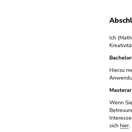
Seitenbereichs.
Zur
Übersicht
Abschl
der
Seitenbereiche
Ich (Math
Kreativit
Bachelor
Hierzu m
Anwendun
Masterar
Wenn Sie 
Betreuun
Interesse
sich
hier
.