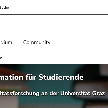
Suche
dium
Community
udium
Community
en
mation für Studierende
itätsforschung an der Universität Graz