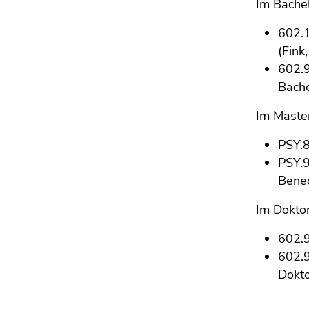
Im Bache
4)
Zu
602.1
den
(Fink
Zusatzinformationen
602.
(Zugriffstaste
Bache
5)
Zu
Im Maste
den
Seiteneinstellungen
PSY.8
(Benutzer/Sprache)
PSY.9
(Zugriffstaste
Bene
8)
Zur
Im Dokto
Suche
(Zugriffstaste
602.9
9)
602.9
Dokto
Ende
dieses