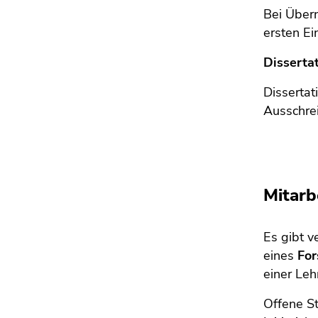
Bei Über
ersten E
Disserta
Dissertat
Ausschre
Mitarb
Es gibt v
eines
Fo
einer Leh
Offene St